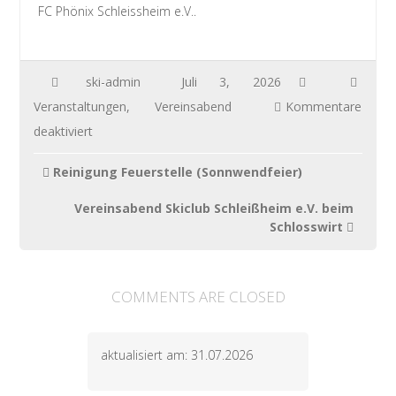
FC Phönix Schleissheim e.V..
ski-admin
Juli 3, 2026
Veranstaltungen
,
Vereinsabend
Kommentare
für
deaktiviert
Grillfest
Beitragsnavigation
Reinigung Feuerstelle (Sonnwendfeier)
(Helferfest)
Vereinsabend Skiclub Schleißheim e.V. beim
Schlosswirt
COMMENTS ARE CLOSED
aktualisiert am: 31.07.2026